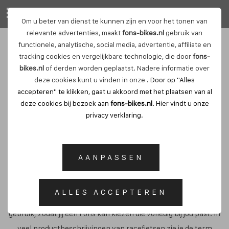
Om u beter van dienst te kunnen zijn en voor het tonen van
relevante advertenties, maakt
fons-bikes.nl
gebruik van
functionele, analytische, social media, advertentie, affiliate en
Welke groepsets zijn er
tracking cookies en vergelijkbare technologie, die door
fons-
leverbaar op jouw Fons?
bikes.nl
of derden worden geplaatst. Nadere informatie over
deze cookies kunt u vinden in onze
. Door op "Alles
accepteren" te klikken, gaat u akkoord met het plaatsen van al
deze cookies bij bezoek aan
fons-bikes.nl
. Hier vindt u onze
01 mei, 2017
privacy verklaring
.
AFMONTAGES VAN SHIMANO EN CAMPAGNOLO
AANPASSEN
Bij Fons hebben we ervoor gekozen om verschillende opties in
ALLES ACCEPTEREN
afmontage te geven, afhankelijk van budget, wensen en
gebruik, zodat jij een Fons kan kiezen die volledig bij jou past. In
veel productbeschrijvingen van racefietsen zie je de term