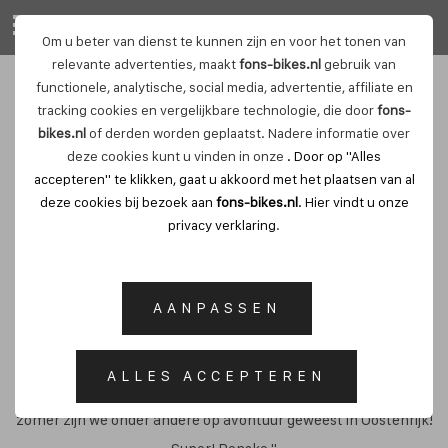
Om u beter van dienst te kunnen zijn en voor het tonen van
relevante advertenties, maakt
fons-bikes.nl
gebruik van
functionele, analytische, social media, advertentie, affiliate en
Renske & Fons
tracking cookies en vergelijkbare technologie, die door
fons-
bikes.nl
of derden worden geplaatst. Nadere informatie over
deze cookies kunt u vinden in onze
. Door op "Alles
accepteren" te klikken, gaat u akkoord met het plaatsen van al
DE RACEFIETS RIJDT HEERLIJK EN IK BEN ER ERG BLIJ
deze cookies bij bezoek aan
fons-bikes.nl
. Hier vindt u onze
privacy verklaring
.
MEE
"Hallo Fons, De eerste rit is alweer maanden geleden. Het was
AANPASSEN
een memorabele, met windkracht 7 en striemende regen,
maar kijk die smile op mn gezicht. Zo zie ik er nog steeds uit op
ALLES ACCEPTEREN
mn Fons :) De fiets rijdt heerlijk en ik ben er erg blij mee. Deze
zomer zijn we onder andere op avontuur geweest in Oostenrijk!