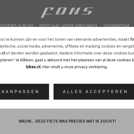
EVIEWS & BLOG
SPECIAAL VOOR VROUWEN
SHOWROOM
nst te kunnen zijn en voor het tonen van relevante advertenties, maakt
fo
lytische, social media, advertentie, affiliate en tracking cookies en verge
.nl
of derden worden geplaatst. Nadere informatie over deze cookies kun
pteren" te klikken, gaat u akkoord met het plaatsen van al deze cookies 
bikes.nl
. Hier vindt u onze
privacy verklaring
.
Anna-Gerdien & Fon
AANPASSEN
ALLES ACCEPTEREN
WAUW... DEZE FIETS WAS PRECIES WAT IK ZOCHT!