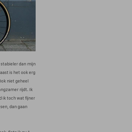
l stabieler dan mijn
aast is het ook erg
Ook niet geheel
angzamer rijdt. Ik
ik toch wat fijner
etsen, dan gaan