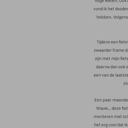
hoge wielen. Ook i
vond ik het dooden
hebben. Volgens 
Tijdens een fiet
zwaarder frame da
zijn met mijn fie
daarna dan ook o
een van de laatst
st
Een paar maanden 
Wauw... deze fie
monteren met schi
het erg cool dat 