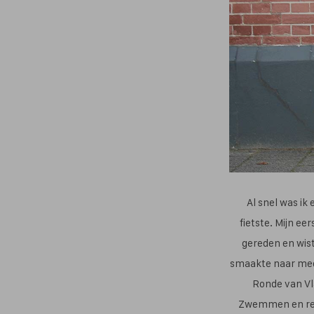
Al snel was ik
fietste. Mijn ee
gereden en wist
smaakte naar meer
Ronde van Vl
Zwemmen en renn