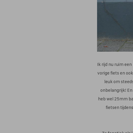
Ik rijd nu ruim een
vorige fiets en oo
leuk om steeds
onbelangrijk! En 
heb wel 25mm band
fietsen tijden