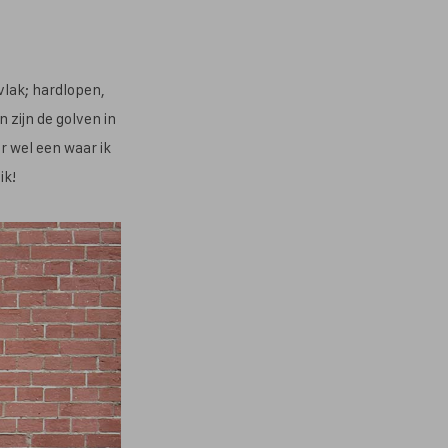
 vlak; hardlopen,
 zijn de golven in
r wel een waar ik
ik!