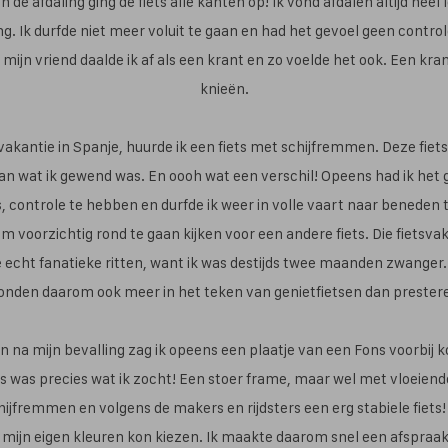
n de afdaling ging de fiets alle kanten op! Ik vond afdalen altijd hee
g. Ik durfde niet meer voluit te gaan en had het gevoel geen controle
mijn vriend daalde ik af als een krant en zo voelde het ook. Een kr
knieën.
svakantie in Spanje, huurde ik een fiets met schijfremmen. Deze fiets
n wat ik gewend was. En oooh wat een verschil! Opeens had ik het 
ts, controle te hebben en durfde ik weer in volle vaart naar beneden t
m voorzichtig rond te gaan kijken voor een andere fiets. Die fietsva
e echt fanatieke ritten, want ik was destijds twee maanden zwange
onden daarom ook meer in het teken van genietfietsen dan prester
na mijn bevalling zag ik opeens een plaatje van een Fons voorbij 
ts was precies wat ik zocht! Een stoer frame, maar wel met vloeiende 
jfremmen en volgens de makers en rijdsters een erg stabiele fiets!
ik mijn eigen kleuren kon kiezen. Ik maakte daarom snel een afspraak