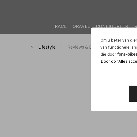
RACE
GRAVEL
CONFIGUREER
R
Om u beter van die
Lifestyle
Reviews & Blog
van functionele, ana
die door
fons-bikes
Door op "Alles acce