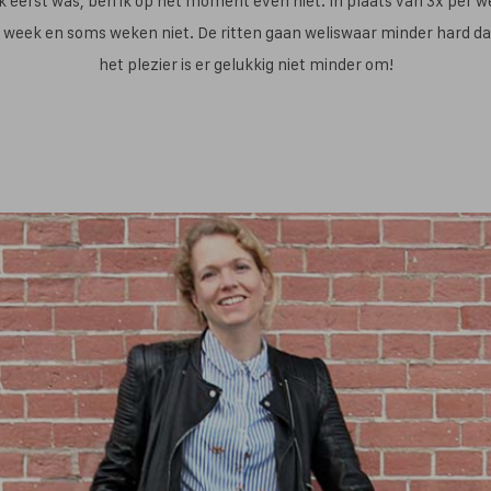
ik eerst was, ben ik op het moment even niet. In plaats van 3x per wee
 week en soms weken niet. De ritten gaan weliswaar minder hard 
het plezier is er gelukkig niet minder om!