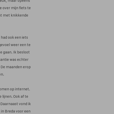
l leuk, maar opeens
 over mijn fiets te
ant met knikkende
 had ook een iets
gevoel weer een te
e gaan. Ik besloot
kantie was echter
r. De maanden erop
en.
komen op internet.
lijnen. Ook af te
 Daarnaast vond ik
 in Breda voor een