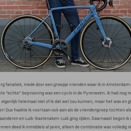
 erg fanatiek, mede door een groepje vrienden waar ik in Amsterda
rste “echte” beproeving was een cyclo in de Pyreneeën. Ik had nog n
 eigenlijk helemaal niet of ik dat wel zou kunnen, maar het was en gi
! Dus haakte ik voortaan ook aan als de vriendengroep tochten als 
aanderen en Luik-Bastenaken-Luik ging rijden. Daarnaast begon ik m
en deed ik inmiddels al jaren, alleen de combinatie was volledig ni