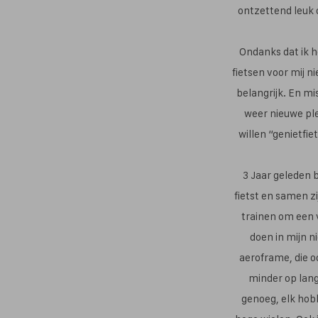
ontzettend leuk 
Ondanks dat ik he
fietsen voor mij n
belangrijk. En mi
weer nieuwe ple
willen “genietfi
3 Jaar geleden 
fietst en samen zi
trainen om een 
doen in mijn n
aeroframe, die oo
minder op lang
genoeg, elk hobb