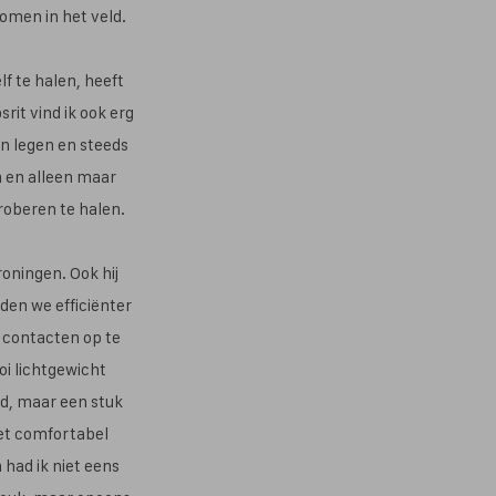
omen in het veld.
lf te halen, heeft
rit vind ik ook erg
en legen en steeds
n en alleen maar
roberen te halen.
oningen. Ook hij
lden we efficiënter
 contacten op te
oi lichtgewicht
oed, maar een stuk
iet comfortabel
 had ik niet eens