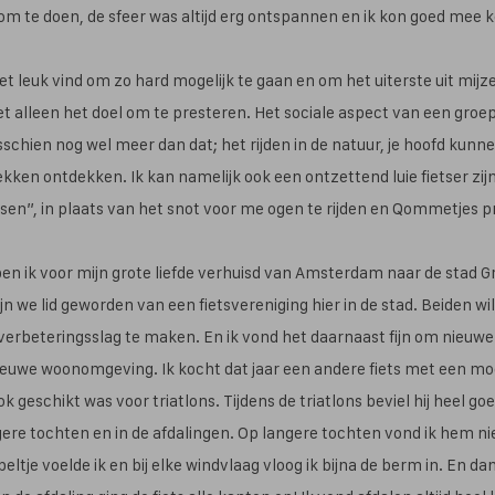
om te doen, de sfeer was altijd erg ontspannen en ik kon goed mee k
t leuk vind om zo hard mogelijk te gaan en om het uiterste uit mijze
iet alleen het doel om te presteren. Het sociale aspect van een groeps
sschien nog wel meer dan dat; het rijden in de natuur, je hoofd kunn
kken ontdekken. Ik kan namelijk ook een ontzettend luie fietser zij
etsen”, in plaats van het snot voor me ogen te rijden en Qommetjes p
ben ik voor mijn grote liefde verhuisd van Amsterdam naar de stad Gr
jn we lid geworden van een fietsvereniging hier in de stad. Beiden wi
verbeteringsslag te maken. En ik vond het daarnaast fijn om nieuwe
ieuwe woonomgeving. Ik kocht dat jaar een andere fiets met een mo
k geschikt was voor triatlons. Tijdens de triatlons beviel hij heel g
ere tochten en in de afdalingen. Op langere tochten vond ik hem n
eltje voelde ik en bij elke windvlaag vloog ik bijna de berm in. En dan