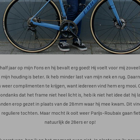
 half jaar op mijn Fons en hij bevalt erg goed! Hij voelt voor mij zovee
k mijn houding is beter. Ik heb minder last van mijn nek en rug. Daarn
 weer complimenten te krijgen, want iedereen vind hem erg mooi. 
ondanks dat het frame niet heel licht is, heb ik niet het idee dat hij l
en erop gezet in plaats van de 28mm waar hij mee kwam. Dit vind 
s reguliere tochten. Maar mocht ik ooit weer Parijs-Roubaix gaan fi
natuurlijk de 28ers er op!