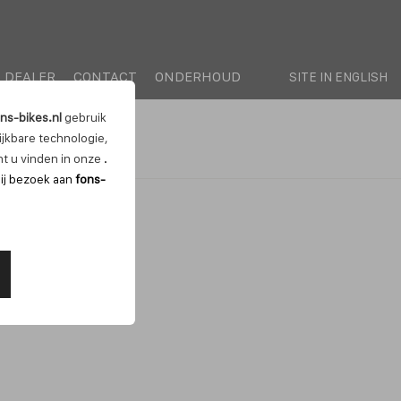
DEALER
CONTACT
ONDERHOUD
SITE IN ENGLISH
ns-bikes.nl
gebruik
lijkbare technologie,
t u vinden in onze
.
bij bezoek aan
fons-
s